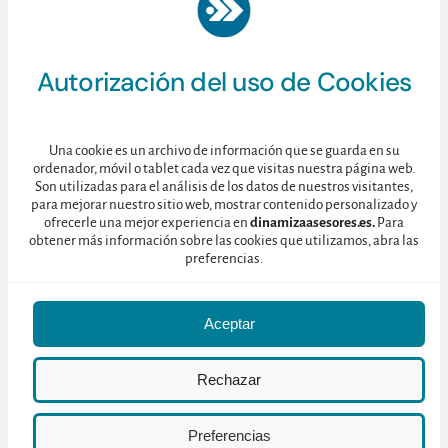
Consulte nuestra
Política de Privacidad
aquí.
Autorización del uso de Cookies
Una cookie es un archivo de información que se guarda en su
ordenador, móvil o tablet cada vez que visitas nuestra página web.
Son utilizadas para el análisis de los datos de nuestros visitantes,
para mejorar nuestro sitio web, mostrar contenido personalizado y
ofrecerle una mejor experiencia en
dinamizaasesores.es.
Para
obtener más información sobre las cookies que utilizamos, abra las
preferencias.
Aceptar
© 2025 • Dinamiza Asesores • C/ Toledo 128, 4ºD – 28005 MADRID
Rechazar
Política de Cookies
•
Política de Privacidad
Preferencias