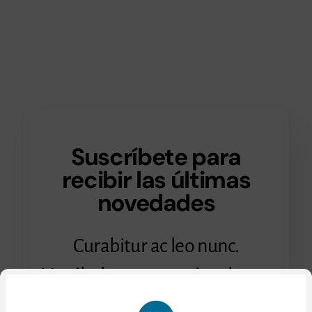
Suscríbete para
recibir las últimas
novedades
Curabitur ac leo nunc.
Vestibulum et mauris vel ante
finibus maximus.