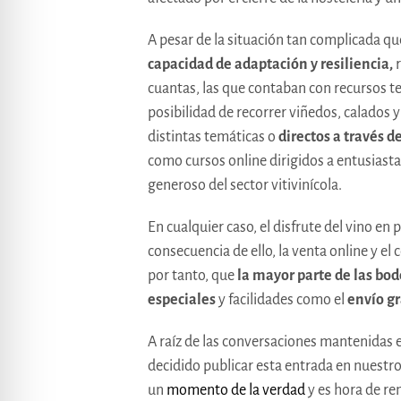
A pesar de la situación tan complicada que
capacidad de adaptación y resiliencia,
cuantas, las que contaban con recursos te
posibilidad de recorrer viñedos, calados y
distintas temáticas o
directos a través de
como cursos online dirigidos a entusiast
generoso del sector vitivinícola.
En cualquier caso, el disfrute del vino e
consecuencia de ello, la venta online y 
por tanto, que
la mayor parte de las bod
especiales
y facilidades como el
envío gr
A raíz de las conversaciones mantenidas
decidido publicar esta entrada en nuest
un
momento de la verdad
y es hora de re