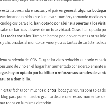
 está atravesando el sector, y el país en general,
algunas bodega
reaccionando rápido ante la nueva situación y tomando medidas p
cnológicos para ello,
han optado por abrir sus puertas a los visi
 salas de barricas a través de un
tour virtual
. Otras, han optado po
 las redes sociales.
También hemos podido ver muchas otras inicia
as
y
aficionados al mundo del vino; y otras tantas de carácter solid
n plena pandemia del COVID-19 se ha visto reducido a un solo espa
el consumo de vino en el hogar han aumentado considerablemente e
egas hayan optado por habilitar o reforzar sus canales de vent
atuito a domicilio
.
 en estas fechas con muchos
clientes
, bodegueros, responsables d
ro blog para poner nuestro granito de arena en estos momentos d
mar todos en la misma dirección.