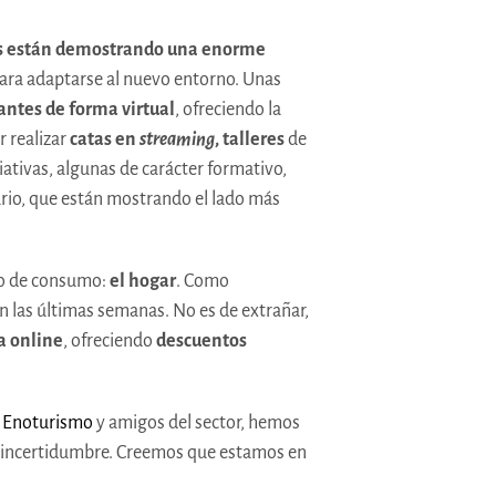
s están demostrando una enorme
ara adaptarse al nuevo entorno. Unas
tantes de forma virtual
, ofreciendo la
r realizar
catas en
streaming
, talleres
de
tivas, algunas de carácter formativo,
ario, que están mostrando el lado más
cio de consumo:
el hogar
. Como
n las últimas semanas. No es de extrañar,
a online
, ofreciendo
descuentos
e
Enoturismo
y amigos del sector, hemos
e incertidumbre. Creemos que estamos en