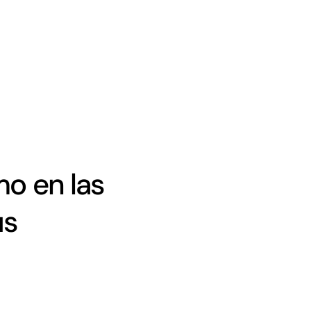
mo en las
us