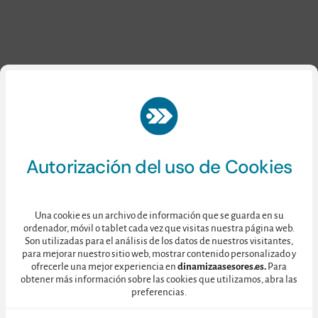
Autorización del uso de Cookies
Una cookie es un archivo de información que se guarda en su
ordenador, móvil o tablet cada vez que visitas nuestra página web.
Son utilizadas para el análisis de los datos de nuestros visitantes,
para mejorar nuestro sitio web, mostrar contenido personalizado y
© 2025 • Dinamiza Asesores • C/ Toledo 128, 4ºD – 28005 MADRID
ofrecerle una mejor experiencia en
dinamizaasesores.es.
Para
Política de Cookies
•
Política de Privacidad
obtener más información sobre las cookies que utilizamos, abra las
preferencias.