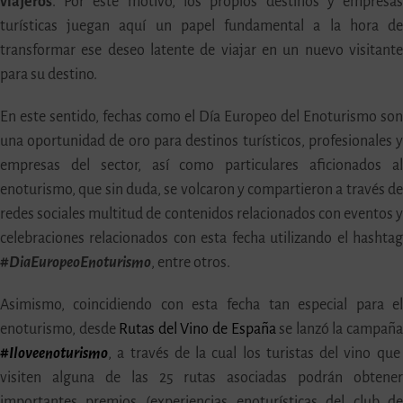
viajeros
. Por este motivo, los propios destinos y empresa
turísticas juegan aquí un papel fundamental a la hora d
transformar ese deseo latente de viajar en un nuevo visitant
para su destino.
En este sentido, fechas como el Día Europeo del Enoturismo so
una oportunidad de oro para destinos turísticos, profesionales 
empresas del sector, así como particulares aficionados a
enoturismo, que sin duda, se volcaron y compartieron a través d
redes sociales multitud de contenidos relacionados con eventos 
celebraciones relacionados con esta fecha utilizando el hashta
#DiaEuropeoEnoturismo
, entre otros.
Asimismo, coincidiendo con esta fecha tan especial para e
enoturismo, desde
Rutas del Vino de España
se lanzó la campañ
#Iloveenoturismo
, a través de la cual los turistas del vino que
visiten alguna de las 25 rutas asociadas podrán obtene
importantes premios (experiencias enoturísticas del club d