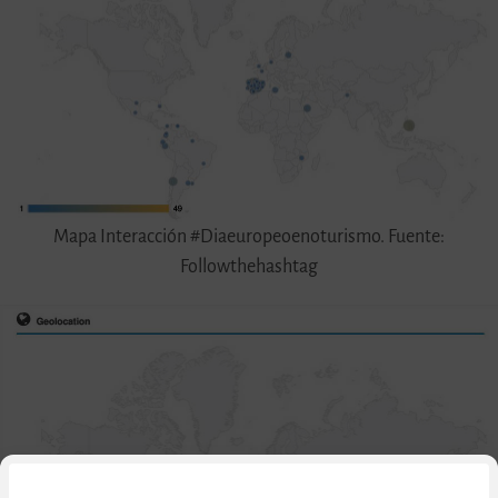
Mapa Interacción #Diaeuropeoenoturismo. Fuente:
Followthehashtag