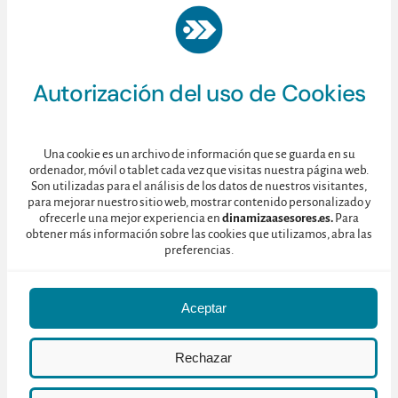
Autorización del uso de Cookies
Mapa Interacción #Iloveenoturismo. Fuente: Followthehashtag
Una cookie es un archivo de información que se guarda en su
Aunque sabemos que esta es una ventaja fundamental de la
ordenador, móvil o tablet cada vez que visitas nuestra página web.
redes sociales (son globales), se trata de una gran noticia e
Son utilizadas para el análisis de los datos de nuestros visitantes,
para mejorar nuestro sitio web, mostrar contenido personalizado y
ambos casos, con algunos aspectos diferenciadores.
ofrecerle una mejor experiencia en
dinamizaasesores.es.
Para
obtener más información sobre las cookies que utilizamos, abra las
Por una parte, el día europeo del enoturismo, contó por supuest
preferencias.
con su hashtag homónimo en versión inglesa (
#WineTourismDay
)
En este sentido, resulta aún más relevante el hecho de que tweet
Aceptar
de varios puntos del mundo se sumaran al hilo de la conversació
en castellano, especialmente de cara a los destinos y empresa
Rechazar
del sector que participaron, que fueron en gran parte españolas.