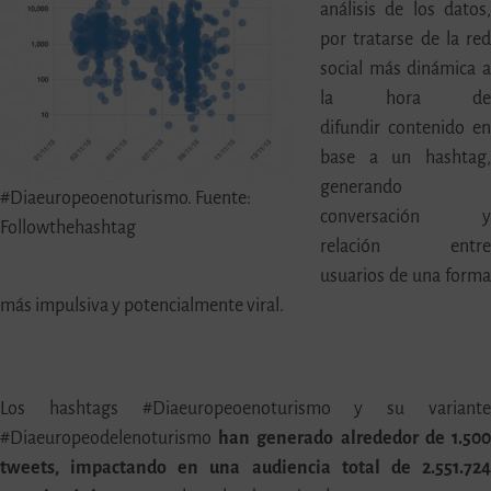
análisis de los datos
por tratarse de la re
social más dinámica 
la hora d
difundir contenido e
base a un hashtag
generando
#Diaeuropeoenoturismo. Fuente:
conversación 
Followthehashtag
relación entr
usuarios de una form
más impulsiva y potencialmente viral.
Los hashtags #Diaeuropeoenoturismo y su variant
#Diaeuropeodelenoturismo
han generado alrededor de 1.50
tweets, impactando en una audiencia total de 2.551.72