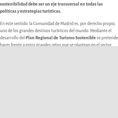
sostenibilidad debe ser un eje transversal en todas las
políticas y estrategias turísticas.
En este sentido, la Comunidad de Madrid es, por derecho propio,
uno de los grandes destinos turísticos del mundo. Mediante el
desarrollo del
Plan Regional de Turismo Sostenible
se pretende
hacer frente a estos grandes retos que se plantean en el sector,
para convertirse así en un
destino único, un destino de destinos
y actuar como tal, con el fin de ser reconocido y reconocible,
siendo la
sostenibilidad un denominador común
para todos los
territorios.
Por nuestra parte, destacar que en
DINAMIZA
apostamos por
una
metodología de
trabajo participativa e integradora
,
siempre teniendo en cuenta los objetivos y prioridades
estratégicas de nuestros clientes, e
incorporando la
sostenibilidad y la participación de todos los agentes en