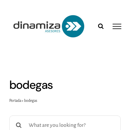
Saltar
al
contenido
bodegas
Portada
»
bodegas
Buscar: