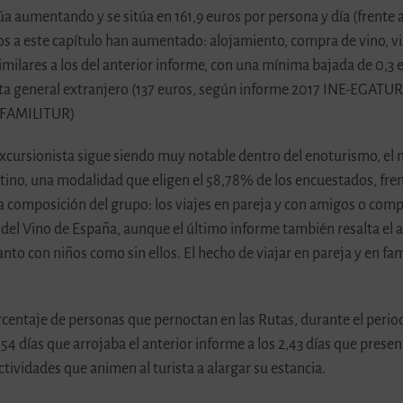
úa aumentando y se sitúa en 161,9 euros por persona y día (frente 
s a este capítulo han aumentado: alojamiento, compra de vino, vis
similares a los del anterior informe, con una mínima bajada de 0,3 
sta general extranjero (137 euros, según informe 2017 INE-EGATUR) 
7 FAMILITUR)
xcursionista sigue siendo muy notable dentro del enoturismo, el
stino, una modalidad que eligen el 58,78% de los encuestados, fre
a la composición del grupo: los viajes en pareja y con amigos o co
s del Vino de España, aunque el último informe también resalta el 
tanto con niños como sin ellos. El hecho de viajar en pareja y en f
rcentaje de personas que pernoctan en las Rutas, durante el perio
4 días que arrojaba el anterior informe a los 2,43 días que presen
tividades que animen al turista a alargar su estancia.