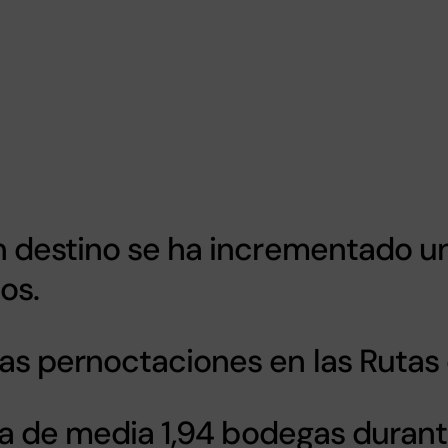
n destino se ha incrementado u
ios.
as pernoctaciones en las Rutas 
ita de media 1,94 bodegas duran