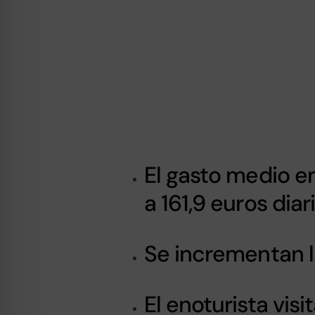
El gasto medio e
a 161,9 euros diar
Se incrementan l
El enoturista vis