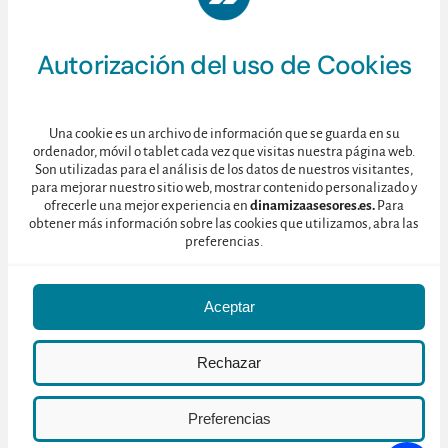
Diseño y desarrollo de la
página web turística Turismo
Casalarreina
Autorización del uso de Cookies
La nueva página web turística de Casalarreina, además de alojar
Una cookie es un archivo de información que se guarda en su
ordenador, móvil o tablet cada vez que visitas nuestra página web.
el contenido enlazado de los soportes interpretativos físicos,
Son utilizadas para el análisis de los datos de nuestros visitantes,
cuenta con fichas completas de los recursos y las
para mejorar nuestro sitio web, mostrar contenido personalizado y
ofrecerle una mejor experiencia en
dinamizaasesores.es.
Para
correspondientes locuciones. Una visita rápida a la web nos
obtener más información sobre las cookies que utilizamos, abra las
presenta la historia del municipio, su importancia histórica y
preferencias.
cultural, sus principales recursos y atractivos turísticos, un gran
banco de imágenes e información turística general, etc.
Aceptar
Rechazar
Preferencias