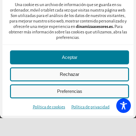
navideña. Lo más increíble es que los pajes reales (“les negres”)
Una cookie es un archivo de información que se guarda en su
ordenador, móvil o tablet cada vez que visitas nuestra página web.
entregan sus regalos a los niños utilizando escaleras de madera
Son utilizadas para el análisis de los datos de nuestros visitantes,
para subir a los balcones y ventanas de las casas menos altas de
para mejorar nuestro sitio web, mostrar contenido personalizado y
ofrecerle una mejor experiencia en
dinamizaasesores.es.
Para
las principales calles de la ciudad. Cuando se espera la subida de
obtener más información sobre las cookies que utilizamos, abra las
“les negres” al balcón cargados de regalos, todos volvemos a
preferencias.
sentirnos niños. Esta es la magia de esta noche tan singular.
Aceptar
Manuel Romero
Rechazar
Preferencias
Política de cookies
Política de privacidad
Otras publicaciones