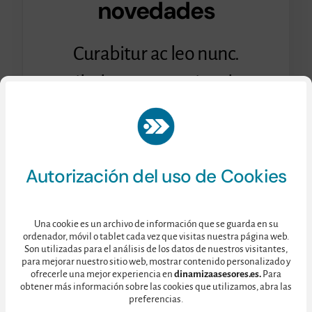
novedades
Curabitur ac leo nunc.
Vestibulum et mauris vel ante
finibus maximus.
Consulte nuestra
Política de Privacidad
aquí.
Autorización del uso de Cookies
Una cookie es un archivo de información que se guarda en su
ordenador, móvil o tablet cada vez que visitas nuestra página web.
Son utilizadas para el análisis de los datos de nuestros visitantes,
para mejorar nuestro sitio web, mostrar contenido personalizado y
ofrecerle una mejor experiencia en
dinamizaasesores.es.
Para
obtener más información sobre las cookies que utilizamos, abra las
preferencias.