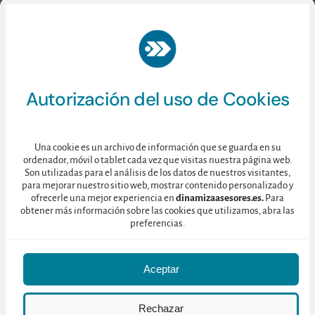
Vestibulum et mauris vel ante
finibus maximus.
Consulte nuestra
Política de Privacidad
aquí.
Autorización del uso de Cookies
Una cookie es un archivo de información que se guarda en su
ordenador, móvil o tablet cada vez que visitas nuestra página web.
Son utilizadas para el análisis de los datos de nuestros visitantes,
para mejorar nuestro sitio web, mostrar contenido personalizado y
ofrecerle una mejor experiencia en
dinamizaasesores.es.
Para
obtener más información sobre las cookies que utilizamos, abra las
preferencias.
Aceptar
© 2025 • Dinamiza Asesores • C/ Toledo 128, 4ºD – 28005 MADRID
Rechazar