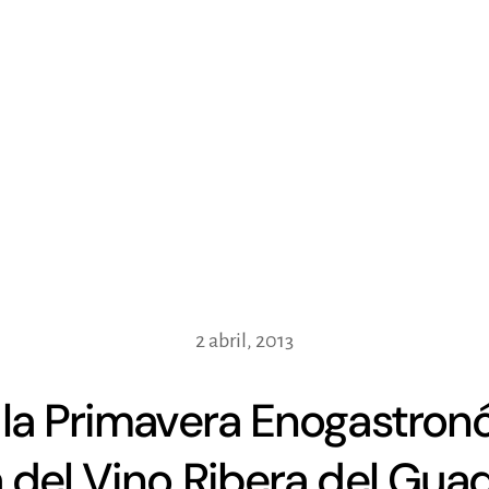
2 abril, 2013
la Primavera Enogastronó
 del Vino Ribera del Gua