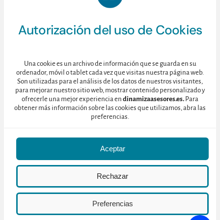
estancia.
Fuerte posicionamiento del destino en el ámbito
Autorización del uso de Cookies
enoturístico. Con un 94% de visitantes dispuestos
a volver, el Marco de Jerez mantiene una posición
privilegiada en la mente de los viajeros en
Una cookie es un archivo de información que se guarda en su
comparación con otros destinos enoturísticos
ordenador, móvil o tablet cada vez que visitas nuestra página web.
Son utilizadas para el análisis de los datos de nuestros visitantes,
nacionales e internacionales.
para mejorar nuestro sitio web, mostrar contenido personalizado y
La Ruta del Vino como impulsora clave del
ofrecerle una mejor experiencia en
dinamizaasesores.es.
Para
obtener más información sobre las cookies que utilizamos, abra las
enoturismo. La labor de la Ruta del Vino y el
preferencias.
Brandy del Marco de Jerez es fundamental: más
del 90% de los encuestados afirma conocerla, y
Aceptar
muchos siguen sus actividades a través de su web
y redes sociales.
Rechazar
Las catedrales del vino: un atractivo
imprescindible. Las bodegas, conocidas como
Preferencias
catedrales del vino, son el principal reclamo
turístico. Con un promedio de 2,8 bodegas