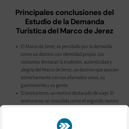
Principales conclusiones del
Estudio de la Demanda
Turística del Marco de Jerez
El Marco de Jerez, es percibido por la demanda
como un destino con identidad propia. Los
visitantes destacan la tradición, autenticidad y
alegría del Marco de Jerez, un destino que asocian
estrechamente con sus afamados vinos, su
gastronomía y su gente.
El enoturismo, un motivo destacado de viaje. El
enoturismo se consolida como el segundo motivo
de viaje en nuestra zona, solo por detrás del ocio y
las vacaciones, evidenciando el interés por
disfrutar de experiencias enoturísticas durante su