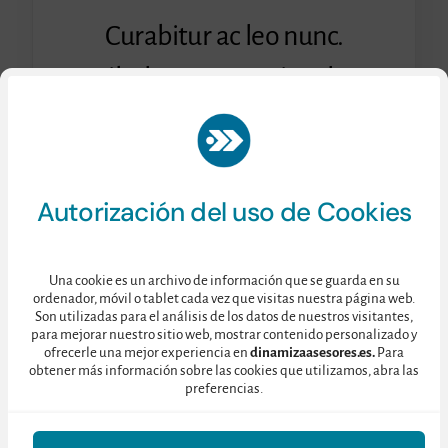
Curabitur ac leo nunc.
Vestibulum et mauris vel ante
finibus maximus.
Consulte nuestra
Política de Privacidad
aquí.
Autorización del uso de Cookies
Una cookie es un archivo de información que se guarda en su
ordenador, móvil o tablet cada vez que visitas nuestra página web.
Son utilizadas para el análisis de los datos de nuestros visitantes,
para mejorar nuestro sitio web, mostrar contenido personalizado y
ofrecerle una mejor experiencia en
dinamizaasesores.es.
Para
obtener más información sobre las cookies que utilizamos, abra las
preferencias.