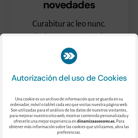
novedades
Curabitur ac leo nunc.
Vestibulum et mauris vel ante
finibus maximus.
Consulte nuestra
Política de Privacidad
aquí.
Autorización del uso de Cookies
Una cookie es un archivo de información que se guarda en su
ordenador, móvil o tablet cada vez que visitas nuestra página web.
Son utilizadas para el análisis de los datos de nuestros visitantes,
para mejorar nuestro sitio web, mostrar contenido personalizado y
ofrecerle una mejor experiencia en
dinamizaasesores.es.
Para
obtener más información sobre las cookies que utilizamos, abra las
preferencias.