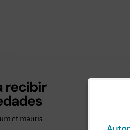
 recibir
vedades
Consul
lum et mauris
Autor