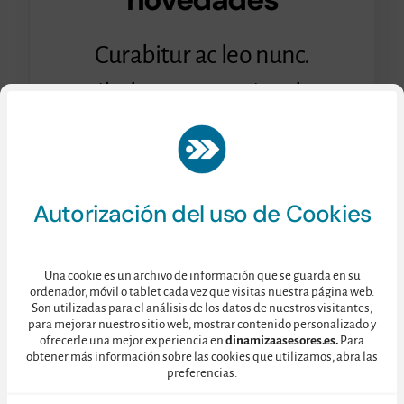
Curabitur ac leo nunc.
Vestibulum et mauris vel ante
finibus maximus.
Consulte nuestra
Política de Privacidad
aquí.
Autorización del uso de Cookies
Una cookie es un archivo de información que se guarda en su
ordenador, móvil o tablet cada vez que visitas nuestra página web.
Son utilizadas para el análisis de los datos de nuestros visitantes,
para mejorar nuestro sitio web, mostrar contenido personalizado y
ofrecerle una mejor experiencia en
dinamizaasesores.es.
Para
obtener más información sobre las cookies que utilizamos, abra las
preferencias.