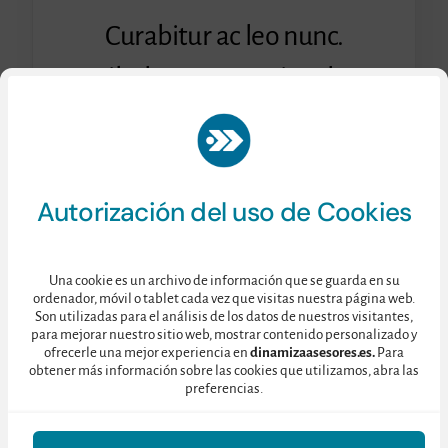
Curabitur ac leo nunc.
Vestibulum et mauris vel ante
finibus maximus.
Consulte nuestra
Política de Privacidad
aquí.
Autorización del uso de Cookies
Una cookie es un archivo de información que se guarda en su
ordenador, móvil o tablet cada vez que visitas nuestra página web.
Son utilizadas para el análisis de los datos de nuestros visitantes,
para mejorar nuestro sitio web, mostrar contenido personalizado y
ofrecerle una mejor experiencia en
dinamizaasesores.es.
Para
obtener más información sobre las cookies que utilizamos, abra las
preferencias.