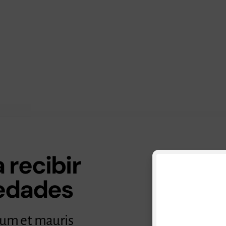
 recibir
vedades
Consul
lum et mauris