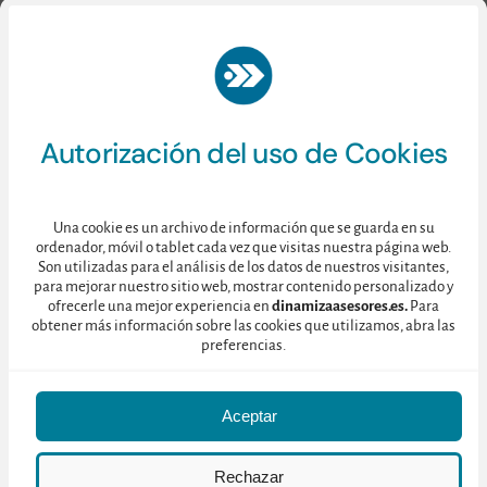
Curabitur ac leo nunc.
Vestibulum et mauris vel ante
finibus maximus.
Autorización del uso de Cookies
Consulte nuestra
Política de Privacidad
aquí.
Una cookie es un archivo de información que se guarda en su
ordenador, móvil o tablet cada vez que visitas nuestra página web.
Son utilizadas para el análisis de los datos de nuestros visitantes,
para mejorar nuestro sitio web, mostrar contenido personalizado y
ofrecerle una mejor experiencia en
dinamizaasesores.es.
Para
obtener más información sobre las cookies que utilizamos, abra las
preferencias.
Aceptar
© 2025 • Dinamiza Asesores • C/ Toledo 128, 4ºD – 28005 MADRID
Rechazar