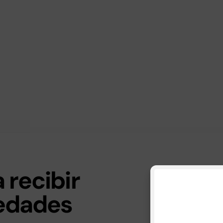
 recibir
vedades
Consul