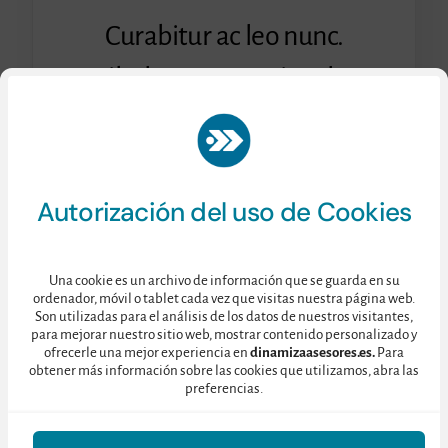
Curabitur ac leo nunc.
Vestibulum et mauris vel ante
finibus maximus.
Consulte nuestra
Política de Privacidad
aquí.
Autorización del uso de Cookies
Una cookie es un archivo de información que se guarda en su
ordenador, móvil o tablet cada vez que visitas nuestra página web.
Son utilizadas para el análisis de los datos de nuestros visitantes,
para mejorar nuestro sitio web, mostrar contenido personalizado y
ofrecerle una mejor experiencia en
dinamizaasesores.es.
Para
obtener más información sobre las cookies que utilizamos, abra las
preferencias.