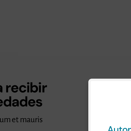
 recibir
vedades
Consul
lum et mauris
Autor