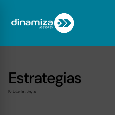
Saltar
al
contenido
Estrategias
Portada
»
Estrategias