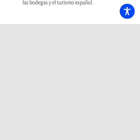
las bodegas y el turismo español.
Presentación en FITUR y
proyección internacional
En el marco de su estrategia de posicionamiento
internacional,
Spain Through Its Wineries
ha sido
presentado como experiencia destacada de España en el
stand institucional de Turespaña durante FITUR.