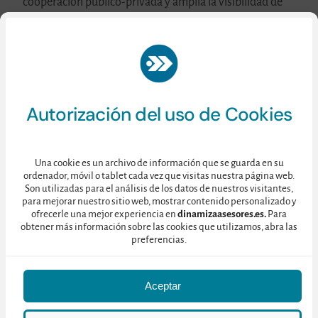
cooperación público-privada y amplía la visibilidad de
este producto turístico ligado a la cultura del olivo.
Autorización del uso de Cookies
PROGRAMA DEL I CONGRESO
OLEOTURISMO ESPAÑA
Una cookie es un archivo de información que se guarda en su
ordenador, móvil o tablet cada vez que visitas nuestra página web.
Son utilizadas para el análisis de los datos de nuestros visitantes,
para mejorar nuestro sitio web, mostrar contenido personalizado y
10:00 – 10:15 | Acto de inauguración institucional
ofrecerle una mejor experiencia en
dinamizaasesores.es.
Para
obtener más información sobre las cookies que utilizamos, abra las
preferencias.
D. Rodrigo Rodríguez Hans. Vicepresidente de
Prodetur
Dª. Lola Amo Camino. Presidenta de la Asociación
Aceptar
Española de Municipios del Olivo (AEMO)