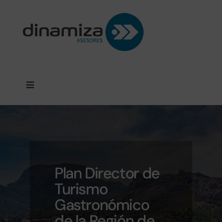
Saltar
al
contenido
Toggle
Navigation
SERVICIOS
PROYECTOS
Plan Director de
CLIENTES
Turismo
Gastronómico
DINAMIZA
de la Región de