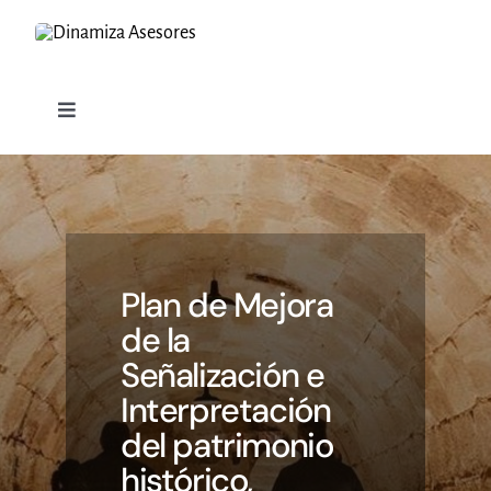
Saltar
al
contenido
Toggle
Navigation
SERVICIOS
PROYECTOS
Plan de Mejora
CLIENTES
de la
Señalización e
DINAMIZA
Interpretación
del patrimonio
BLOG
histórico,