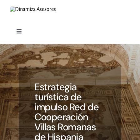
Saltar
al
contenido
Toggle
Navigation
SERVICIOS
PROYECTOS
Estrategia
CLIENTES
turística de
impulso Red de
DINAMIZA
Cooperación
Villas Romanas
BLOG
de Hispania