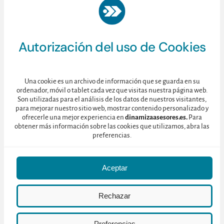
Si, he leído y acepto la Política de Privacidad de
Dinamiza Asesores.
Autorización del uso de Cookies
Enviar
Una cookie es un archivo de información que se guarda en su
ordenador, móvil o tablet cada vez que visitas nuestra página web.
Si, Acepto la
política de privacidad
de Dinamiza Asesores.
Son utilizadas para el análisis de los datos de nuestros visitantes,
para mejorar nuestro sitio web, mostrar contenido personalizado y
ofrecerle una mejor experiencia en
dinamizaasesores.es.
Para
obtener más información sobre las cookies que utilizamos, abra las
preferencias.
Aceptar
© 2025 • Dinamiza Asesores • C/ Toledo 128, 4ºD – 28005 MADRID
Rechazar
Política de Cookies
•
Política de Privacidad
Preferencias