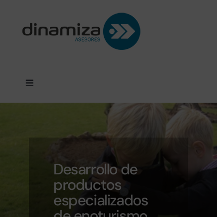
Saltar
al
contenido
Toggle
Navigation
SERVICIOS
PROYECTOS
Desarrollo de
CLIENTES
productos
especializados
DINAMIZA
de enoturismo