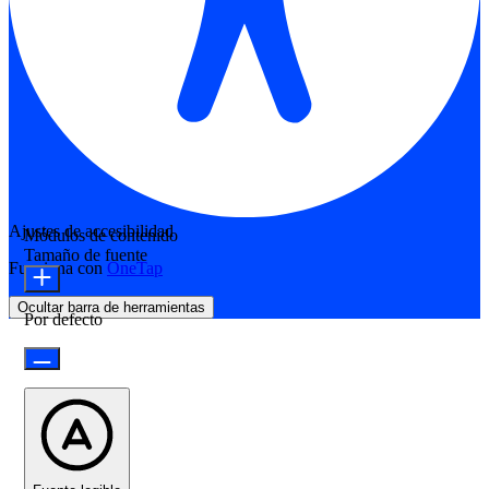
Ajustes de accesibilidad
Módulos de contenido
Tamaño de fuente
Funciona con
OneTap
Ocultar barra de herramientas
Por defecto