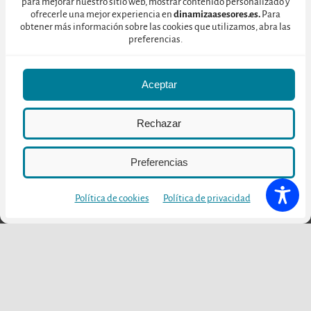
para mejorar nuestro sitio web, mostrar contenido personalizado y
Otras publicaciones
ofrecerle una mejor experiencia en
dinamizaasesores.es.
Para
obtener más información sobre las cookies que utilizamos, abra las
preferencias.
Aceptar
Rechazar
Preferencias
Julio 10, 2026
Política de cookies
Política de privacidad
Bargota Encantada:
creación de un producto
enoturístico en Navarra