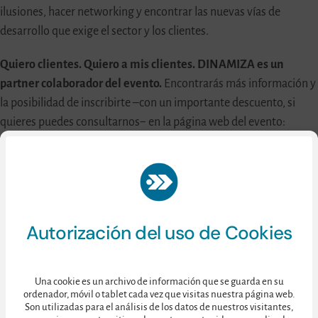
ilusiones, hacer networking y encontrar las nuevas vías de
desarrollo que exige el sector y los clientes.
Quiero clientes. Quiero a mis clientes. DINAMIZA es un
partner colaborador del evento.
Encontrarás más información y
la posibilidad de inscribirte –con un importante descuento, si
quieres puedes consultarnos− en la página web del evento:
www.loveclients.es.
Autorización del uso de Cookies
Una cookie es un archivo de información que se guarda en su
ordenador, móvil o tablet cada vez que visitas nuestra página web.
Son utilizadas para el análisis de los datos de nuestros visitantes,