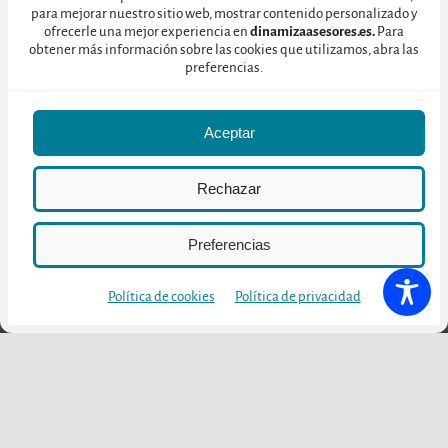
firma para el Consejo Regulador, durante el pasado año 2018, las
para mejorar nuestro sitio web, mostrar contenido personalizado y
ofrecerle una mejor experiencia en
dinamizaasesores.es.
Para
bodegas de la DOCa RIOJA recibieron un total de 810.476
obtener más información sobre las cookies que utilizamos, abra las
visitantes, dato que sitúa a nuestra Denominación de Origen
preferencias.
como la zona vitivinícola más visitada de nuestro país.
Aceptar
Las bodegas, operadores y agencias interesadas en participar en
el evento pueden ponerse en contacto con nosotros.
Rechazar
Preferencias
Política de cookies
Política de privacidad