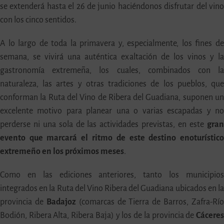
se extenderá hasta el 26 de junio haciéndonos disfrutar del vin
con los cinco sentidos.
A lo largo de toda la primavera y, especialmente, los fines d
semana, se vivirá una auténtica exaltación de los vinos y l
gastronomía extremeña, los cuales, combinados con l
naturaleza, las artes y otras tradiciones de los pueblos, qu
conforman la Ruta del Vino de Ribera del Guadiana, suponen u
excelente motivo para planear una o varias escapadas y n
perderse ni una sola de las actividades previstas, en este
gra
evento que marcará el ritmo de este destino enoturístic
extremeño en los próximos meses
.
Como en las ediciones anteriores, tanto los municipio
integrados en la Ruta del Vino Ribera del Guadiana ubicados en l
provincia de
Badajoz
(comarcas de Tierra de Barros, Zafra-Rí
Bodión, Ribera Alta, Ribera Baja) y los de la provincia de
Cácere