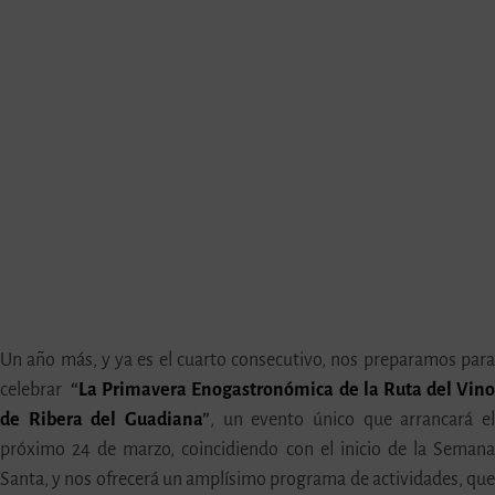
Un año más, y ya es el cuarto consecutivo, nos preparamos par
celebrar
“
La Primavera Enogastronómica de la Ruta del Vin
de Ribera del Guadiana
”
, un evento único que arrancará e
próximo 24 de marzo, coincidiendo con el inicio de la Seman
Santa, y nos ofrecerá un amplísimo programa de actividades, qu