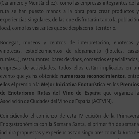
(Cañamero y Montánchez), como las empresas integrantes de l
ruta se han puesto manos a la obra para crear productos 
experiencias singulares, de las que disfrutarán tanto la població
local, como los visitantes que se desplacen al territorio.
Bodegas, museos y centros de interpretación, enotecas 
vinotecas, establecimientos de alojamiento (hoteles, casa
rurales…), restaurantes, bares de vinos, comercios especializados
empresas de actividades, todos ellos están implicados en u
evento que ya ha obtenido
numerosos reconocimientos
, entr
ellos el premio a la
Mejor Iniciativa Enoturística
en los
Premio
de Enoturismo Rutas del Vino de España
que organiza l
Asociación de Ciudades del Vino de España (ACEVIN).
Coincidiendo el comienzo de esta IV edición de la Primaver
Enogastronómica con la Semana Santa, el primer fin de seman
incluirá propuestas y experiencias tan singulares como la Ruta d