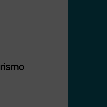
urismo
a