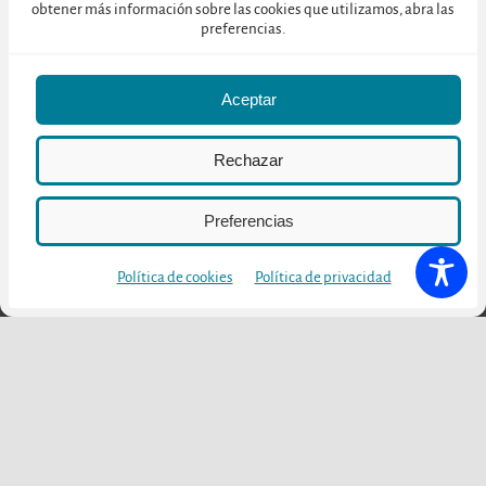
obtener más información sobre las cookies que utilizamos, abra las
Para mayor información, visita la web del
Club del Producto
preferencias.
Rutas del Vino de España
Aceptar
Rechazar
Preferencias
Política de cookies
Política de privacidad
Otras publicaciones