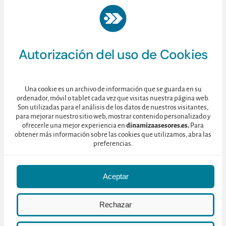
Con el objetivo de poner en valor estas singulares propuestas
enogastronómicas que pueden encontrarse en diversas bodegas
de las tres zonas de la DOCa Rioja,
el equipo de DINAMIZA
Autorización del uso de Cookies
Asesores ha desarrollado el proyecto PLAN DE ENOTURISMO
GASTRONÓMICO 360º para el Consejo Regulador de la
Denominación Origen Calificada Rioja, un proyecto que
Una cookie es un archivo de información que se guarda en su
ordenador, móvil o tablet cada vez que visitas nuestra página web.
culminado con la elaboración de la “Guía Gastronómica en
Son utilizadas para el análisis de los datos de nuestros visitantes,
Bodegas DOCa Rioja”.
para mejorar nuestro sitio web, mostrar contenido personalizado y
ofrecerle una mejor experiencia en
dinamizaasesores.es.
Para
obtener más información sobre las cookies que utilizamos, abra las
preferencias.
Aceptar
En una importante primera fase del proyecto se llevó a cabo un
Rechazar
conjunto de acciones formativas para las bodegas en materia de
turismo gastronómico y desarrollo de producto