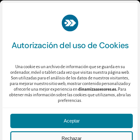
Autorización del uso de Cookies
Esperamos que os guste ;-)
Una cookie es un archivo de información que se guarda en su
ordenador, móvil o tablet cada vez que visitas nuestra página web.
Son utilizadas para el análisis de los datos de nuestros visitantes,
para mejorar nuestro sitio web, mostrar contenido personalizado y
ofrecerle una mejor experiencia en
dinamizaasesores.es.
Para
obtener más información sobre las cookies que utilizamos, abra las
preferencias.
Aceptar
Otras publicaciones
Rechazar