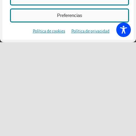
Preferencias
Política de cookies
Política de privacidad
Julio 10, 2026
Bargota Encantada:
creación de un producto
enoturístico en Navarra