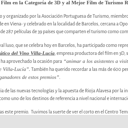
 Film en la Categoría de 3D y al Mejor Film de Turismo 
mo y organizado por la Asociación Portuguesa de Turismo, miembro
de en Viena- y celebrado en la localidad de Barcelos, cercana a Opo
al de 287 películas de 39 países que comparten el turismo como c
ival luso, que se celebra hoy en Barcelos, ha participado como rep
tico del Vino Villa-Lucía
, empresa productora del film en 3D,
“animar a los asistentes a visi
 ha aprovechado la ocasión para
e Villa-Lucía”.
También ha querido recordar a las más de 600 per
 ganadores de estos premios”
.
a de las nuevas tecnologías y la apuesta de Rioja Alavesa por la 
como uno de los destinos de referencia a nivel nacional e internaci
 este premio. Tuvimos la suerte de ver el corto en el Centro Tem
pero no solo por el corto.