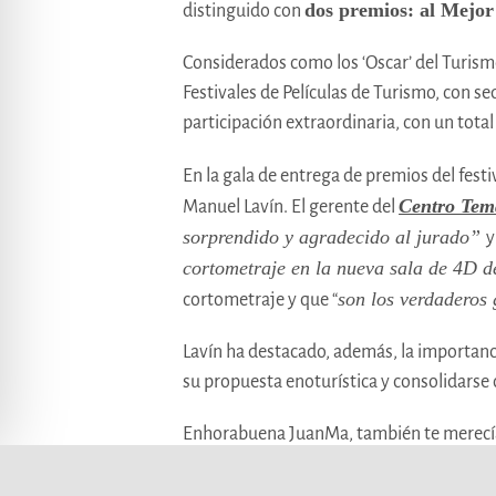
dos premios: al Mejor
distinguido con
Considerados como los ‘Oscar’ del Turis
Festivales de Películas de Turismo, con se
participación extraordinaria, con un tot
En la gala de entrega de premios del fest
Centro Temá
Manuel Lavín. El gerente del
sorprendido y agradecido al jurado”
y
cortometraje en la nueva sala de 4D d
son los verdaderos
cortometraje y que “
Lavín ha destacado, además, la importanci
su propuesta enoturística y consolidarse 
Enhorabuena JuanMa, también te merecías
convencidos que te llegarán muchos más, 