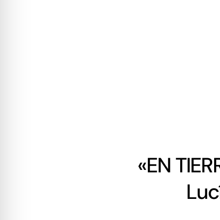
«EN TIERR
Lucí