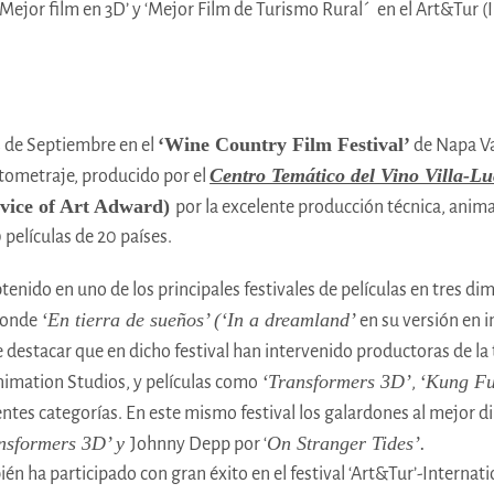
y ‘Mejor film en 3D’ y ‘Mejor Film de Turismo Rural´ en el Art&Tur (
‘Wine Country Film Festival’
4 de Septiembre en el
de Napa Val
Centro Temático del Vino Villa-Lu
tometraje, producido por el
rvice of Art Adward)
por la excelente producción técnica, anima
 películas de 20 países.
nido en uno de los principales festivales de películas en tres di
‘En tierra de sueños’
(‘In a dreamland’
donde
en su versión en i
e destacar que en dicho festival han intervenido productoras de 
‘Transformers 3D’
‘Kung Fu
nimation Studios, y películas como
,
ntes categorías. En este mismo festival los galardones al mejor di
nsformers 3D’ y
On Stranger Tides’.
Johnny Depp por ‘
én ha participado con gran éxito en el festival ‘Art&Tur’-Internati