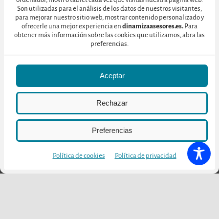
larga trayectoria profesional.
Son utilizadas para el análisis de los datos de nuestros visitantes,
para mejorar nuestro sitio web, mostrar contenido personalizado y
ofrecerle una mejor experiencia en
dinamizaasesores.es.
Para
Nuestra labor por tanto, será la de acompañar al sector
obtener más información sobre las cookies que utilizamos, abra las
empresarial en un viaje que tiene como objetivo armar los
preferencias.
recursos y la oferta turística gastronómica del territorio, como
una oferta única y diferenciadora, poniendo en valor las
Aceptar
tradiciones y costumbres, generando un producto gastronómico
impregnado de autenticidad, que convertirán al destino Tajo
Rechazar
Internacional en un destino de turismo gastronómico conocido y
reconocido.
Preferencias
Comenzamos el viaje!
Política de cookies
Política de privacidad