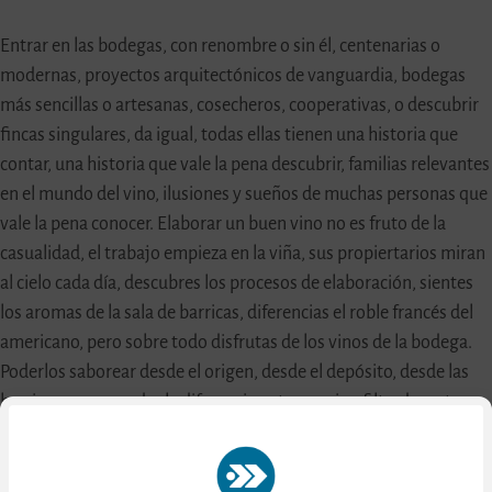
Entrar en las bodegas, con renombre o sin él, centenarias o
modernas, proyectos arquitectónicos de vanguardia, bodegas
más sencillas o artesanas, cosecheros, cooperativas, o descubrir
fincas singulares, da igual, todas ellas tienen una historia que
contar, una historia que vale la pena descubrir, familias relevantes
en el mundo del vino, ilusiones y sueños de muchas personas que
vale la pena conocer. Elaborar un buen vino no es fruto de la
casualidad, el trabajo empieza en la viña, sus propiertarios miran
al cielo cada día, descubres los procesos de elaboración, sientes
los aromas de la sala de barricas, diferencias el roble francés del
americano, pero sobre todo disfrutas de los vinos de la bodega.
Poderlos saborear desde el origen, desde el depósito, desde las
barricas, comprender la diferencia entre un vino filtrado y otro
que no lo está; poder catar y comprar vinos únicos que no
encontrarás en ningún otro sitio. Sensaciones inolvidables.