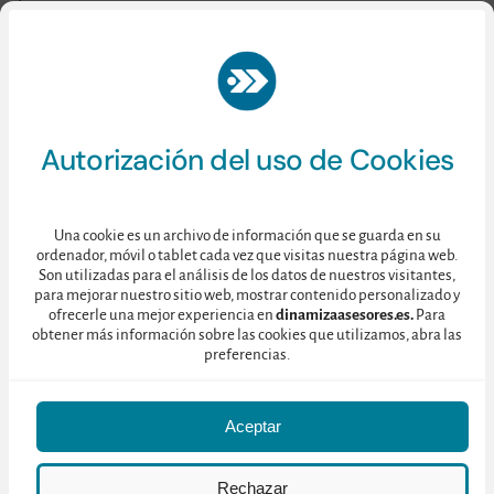
MESA REDONDA
PERSPECTIVA DEL
TURISMO
Autorización del uso de Cookies
GASTRONÓMICO
Una cookie es un archivo de información que se guarda en su
ordenador, móvil o tablet cada vez que visitas nuestra página web.
Son utilizadas para el análisis de los datos de nuestros visitantes,
para mejorar nuestro sitio web, mostrar contenido personalizado y
ofrecerle una mejor experiencia en
dinamizaasesores.es.
Para
obtener más información sobre las cookies que utilizamos, abra las
preferencias.
Aceptar
Rechazar