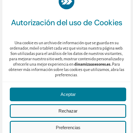
Autorización del uso de Cookies
Una cookie es un archivo de información que se guarda en su
ordenador, móvil o tablet cada vez que visitas nuestra página web.
Son utilizadas para el análisis de los datos de nuestros visitantes,
para mejorar nuestro sitio web, mostrar contenido personalizado y
ofrecerle una mejor experiencia en
dinamizaasesores.es.
Para
obtener más información sobre las cookies que utilizamos, abra las
La aprobación de este Plan por parte de la Consejería de Cultura y
preferencias.
Turismo pone de manifiesto su necesidad para facilitar la
profesionalización del sector para favorecer una constante
adaptación a los continuos cambios a los que está sometido y,
Aceptar
sobre todo, a la calidad en destino de los servicios demandados.
Rechazar
Próximamente os iremos informando de los cursos
programados, los cuales son gratuitos para todos los asistentes,
Preferencias
incluyendo las comidas y el alojamiento (en caso necesario).