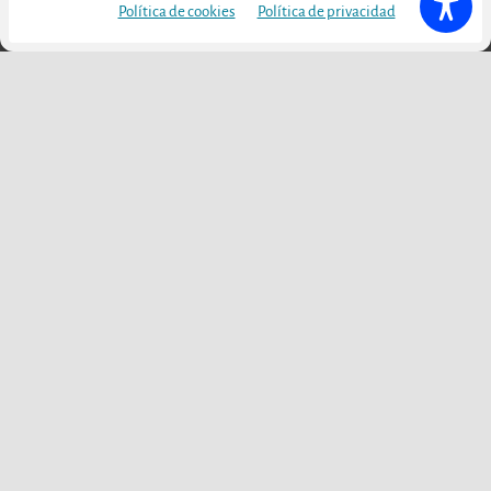
Política de cookies
Política de privacidad
Julio 10, 2026
Bargota Encantada:
creación de un producto
enoturístico en Navarra