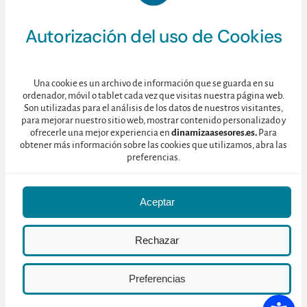
Esperamos que hayáis podido disfrutar tanto como lo hemos
Autorización del uso de Cookies
hecho nosotros y esperamos seguir en contacto. Os enviamos la
foto del brindis que realizamos en Bodegas Borsao o
os brindamos nuestro blog para realizar cualquier tipo de
Una cookie es un archivo de información que se guarda en su
comentario. Hasta pronto!
ordenador, móvil o tablet cada vez que visitas nuestra página web.
Son utilizadas para el análisis de los datos de nuestros visitantes,
para mejorar nuestro sitio web, mostrar contenido personalizado y
ofrecerle una mejor experiencia en
dinamizaasesores.es.
Para
obtener más información sobre las cookies que utilizamos, abra las
preferencias.
Aceptar
Otras publicaciones
Rechazar
Preferencias