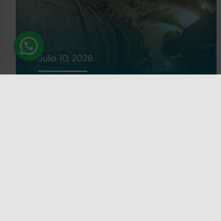
Julio 10, 2026
Bargota Encantada:
creación de un producto
enoturístico en Navarra