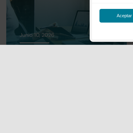
Aceptar
Junio 10, 2026
Turismo MICE en destinos
rurales: cómo convertir el
potencial en producto