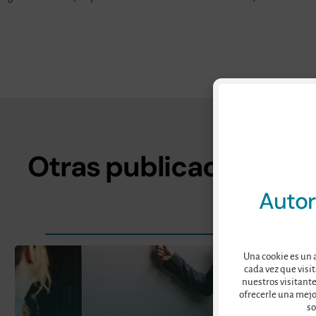
Otras publicaciones
Autor
Una cookie es un 
cada vez que visit
nuestros visitante
ofrecerle una mejo
so