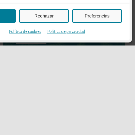
Rechazar
Preferencias
Política de cookies
Política de privacidad
Mayo 26, 2026
Monitor de Enoturismo
DOCa Rioja 2025: Rioja
crece en valor y consolida
su liderazgo