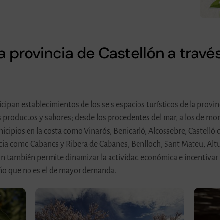
la provincia de Castellón a trav
icipan establecimientos de los seis espacios turísticos de la provin
us productos y sabores; desde los procedentes del mar, a los de mo
ipios en la costa como Vinarós, Benicarló, Alcossebre, Castelló de
ncia como Cabanes y Ribera de Cabanes, Benlloch, Sant Mateu, Altura
ión también permite dinamizar la actividad económica e incentivar
 año que no es el de mayor demanda.