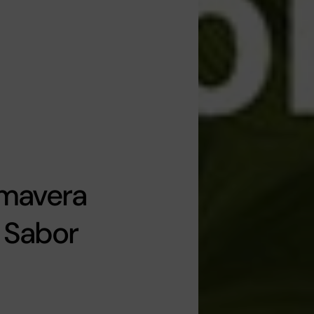
imavera
 Sabor